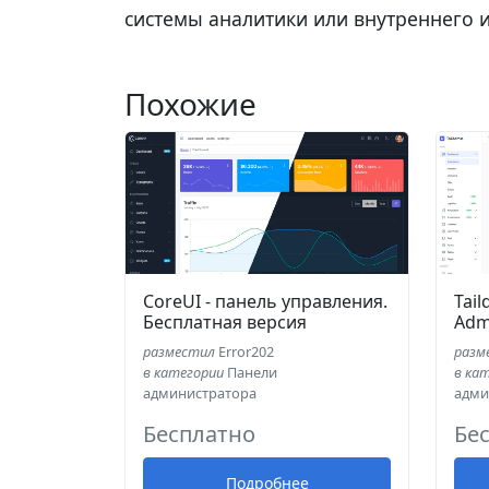
системы аналитики или внутреннего 
Похожие
CoreUI - панель управления.
Tail
Бесплатная версия
Adm
разместил
Error202
разм
в категории
Панели
в ка
администратора
адми
Бесплатно
Бе
Подробнее