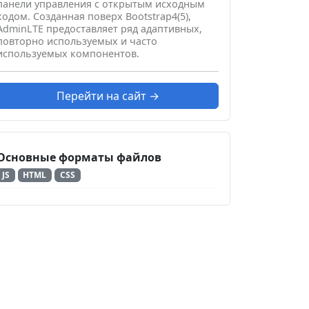
панели управления с открытым исходным
кодом. Созданная поверх Bootstrap4(5),
AdminLTE предоставляет ряд адаптивных,
повторно используемых и часто
используемых компонентов.
Перейти на сайт →
Основные форматы файлов
JS
HTML
CSS