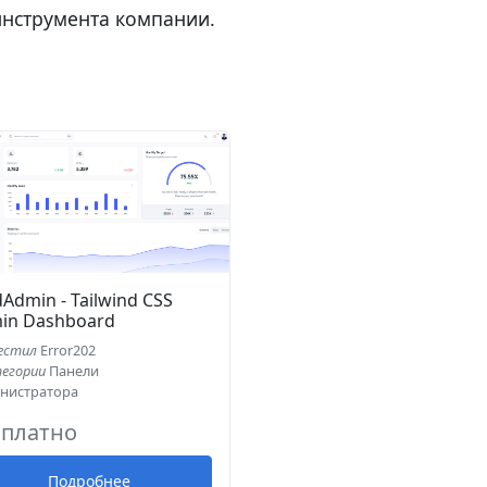
инструмента компании.
dAdmin - Tailwind CSS
in Dashboard
естил
Error202
тегории
Панели
нистратора
сплатно
Подробнее