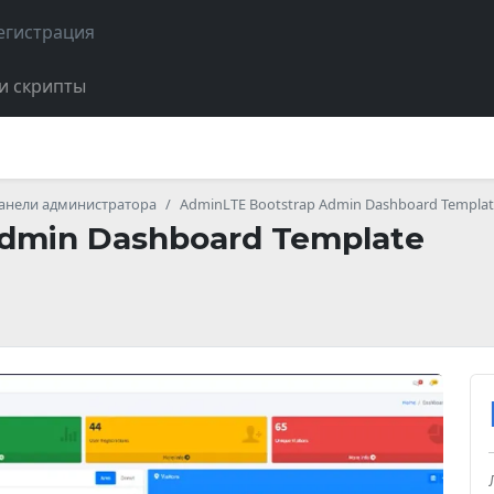
егистрация
и скрипты
анели администратора
AdminLTE Bootstrap Admin Dashboard Templa
Admin Dashboard Template