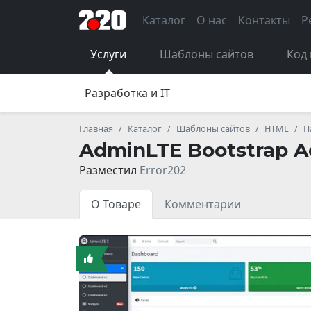
Каталог
О нас
Контакты
Р
Услуги
Шаблоны сайтов
Код 
Разработка и IT
Главная
Каталог
Шаблоны сайтов
HTML
П
AdminLTE Bootstrap 
Разместил
Error202
О Товаре
Комментарии