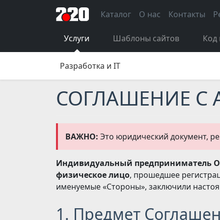
Каталог
О нас
Контакты
Р
Услуги
Шаблоны сайтов
Код 
Разработка и IT
СОГЛАШЕНИЕ С
ВАЖНО:
Это юридический документ, ре
Индивидуальный предприниматель Ол
физическое лицо
, прошедшее регистрац
именуемые «Стороны», заключили насто
1. Предмет Соглаше